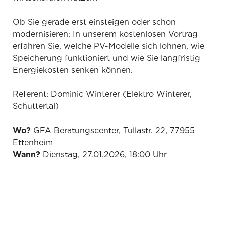
Ob Sie gerade erst einsteigen oder schon
modernisieren: In unserem kostenlosen Vortrag
erfahren Sie, welche PV-Modelle sich lohnen, wie
Speicherung funktioniert und wie Sie langfristig
Energiekosten senken können.
Referent: Dominic Winterer (Elektro Winterer,
Schuttertal)
Wo?
GFA Beratungscenter, Tullastr. 22, 77955
Ettenheim
Wann?
Dienstag, 27.01.2026, 18:00 Uhr
Die Teilnahme ist kostenlos, die Plätze sind jedoch
begrenzt – melden Sie sich gleich an:
E-Mail:
service@gfa-finanz.de