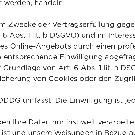
t werden, handeln.
um Zwecke der Vertragserfüllung gege
 Abs. 1 lit. b DSGVO) und im Interess
eres Online-Angebots durch einen profe
ne entsprechende Einwilligung abgefra
f Grundlage von Art. 6 Abs. 1 lit. a 
eicherung von Cookies oder den Zugri
 Nutzers (z. B. 
DDDG umfasst. Die Einwilligung ist jed
n Ihre Daten nur insoweit verarbeiten
h ist und unsere Weisungen in Bezug a