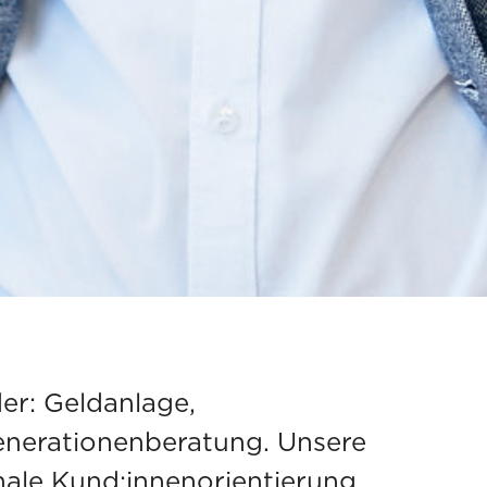
er: Geldanlage,
enerationenberatung. Unsere
male Kund:innenorientierung