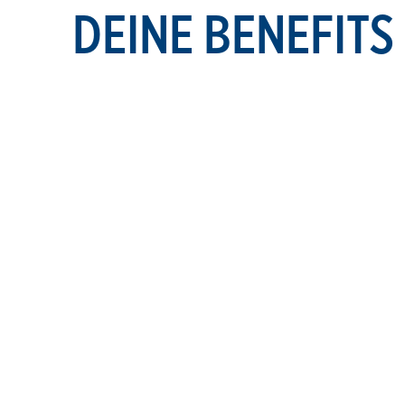
DEINE BENEFITS
Aktive Mitgestaltung, u
Flexible Arbeitszeiten u
Regelmäßige Fortbildung